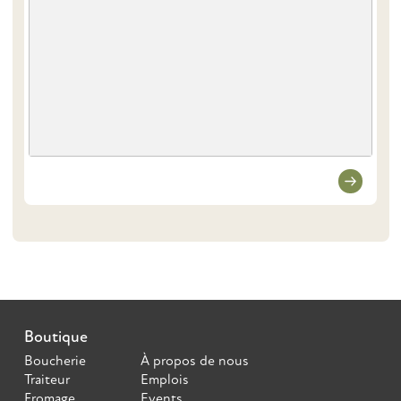
Boutique
Boucherie
À propos de nous
Traiteur
Emplois
Fromage
Events