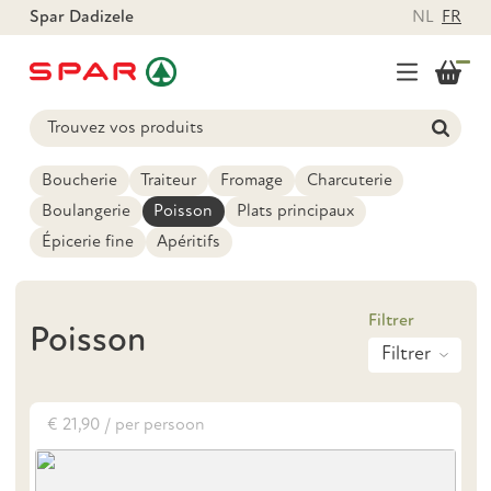
Spar Dadizele
NL
FR
Boucherie
Traiteur
Fromage
Charcuterie
Boulangerie
Poisson
Plats principaux
Épicerie fine
Apéritifs
Filtrer
Poisson
€ 21,90 / per persoon