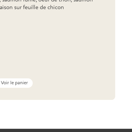
s, saumon fumé, oeuf de thon, saumon
aison sur feuille de chicon
Voir le panier