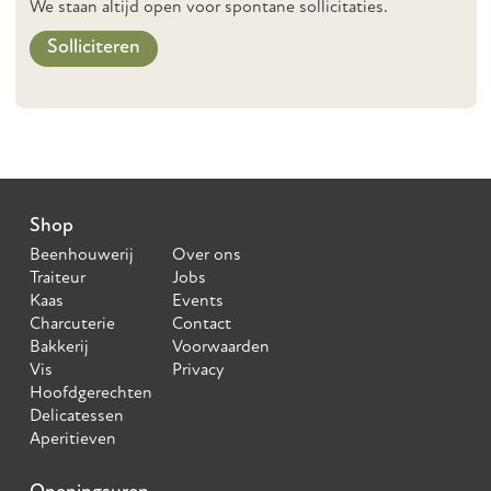
We staan altijd open voor spontane sollicitaties.
Solliciteren
Shop
Beenhouwerij
Over ons
Traiteur
Jobs
Kaas
Events
Charcuterie
Contact
Bakkerij
Voorwaarden
Vis
Privacy
Hoofdgerechten
Delicatessen
Aperitieven