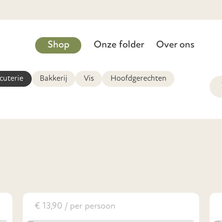
Shop
Onze folder
Over ons
cuterie
Bakkerij
Vis
Hoofdgerechten
€ 13,90 / per persoon