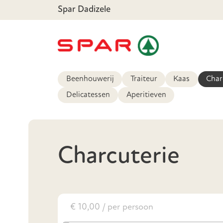
Spar Dadizele
Beenhouwerij
Traiteur
Kaas
Char
Delicatessen
Aperitieven
Charcuterie
€ 10,00 / per persoon